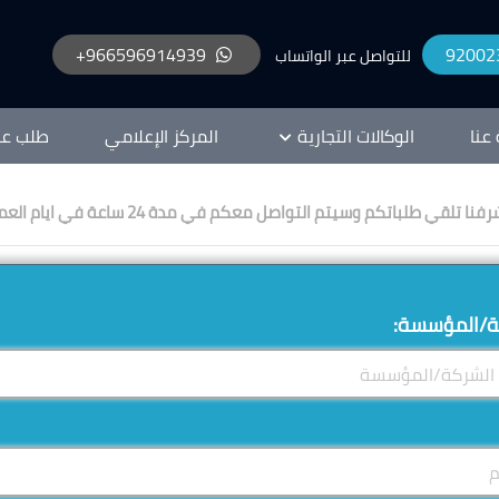
966596914939+
92002
للتواصل عبر الواتساب
 عنا
الوكالات التجارية
المركز الإعلامي
طلب ع
تلقي طلباتكم وسيتم التواصل معكم في مدة 24 ساعة في ايام العمل الرسمية
ة/المؤسسة: