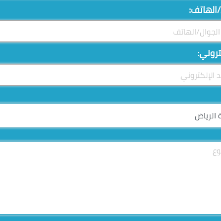
/الهاتف:
تروني: