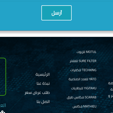
MOTUL للزيوت
SURE FILTER للفلاتر
TECHKING للكفرات
الرئيسية
YATO للعدد الصناعية
نبذة عنا
ضة
YiGiTAKU للبطاريات
لشركة
طلب عرض سعر
ر و
SCARAB مكانس طرق
اتصل بنا
الع
MATHIEU مكانس