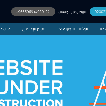
966596914939+
92002
للتواصل عبر الواتساب
 عنا
الوكالات التجارية
المركز الإعلامي
طلب ع